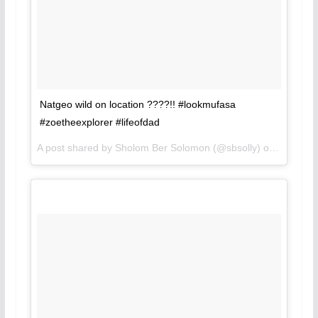
Natgeo wild on location ????!! #lookmufasa
#zoetheexplorer #lifeofdad
A post shared by Sholom Ber Solomon (@sbsolly) on
Jan 9, 2