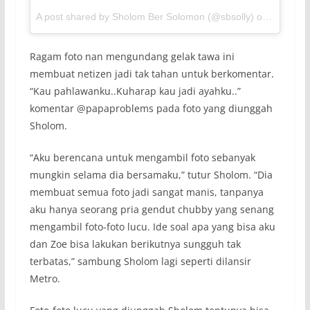
A post shared by Sholom Ber Solomon (@sbsolly) on
Jun 2, 2
Ragam foto nan mengundang gelak tawa ini
membuat netizen jadi tak tahan untuk berkomentar.
“Kau pahlawanku..Kuharap kau jadi ayahku..”
komentar @papaproblems pada foto yang diunggah
Sholom.
“Aku berencana untuk mengambil foto sebanyak
mungkin selama dia bersamaku,” tutur Sholom. “Dia
membuat semua foto jadi sangat manis, tanpanya
aku hanya seorang pria gendut chubby yang senang
mengambil foto-foto lucu. Ide soal apa yang bisa aku
dan Zoe bisa lakukan berikutnya sungguh tak
terbatas,” sambung Sholom lagi seperti dilansir
Metro.