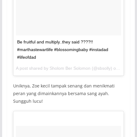
Be fruitful and multiply..they said ????!!
#marthastewartlife #blossomingbaby #instadad
#lifeofdad
A post shared by Sholom Ber Solomon (@sbsolly) on
Dec 21, 
Uniknya, Zoe kecil tampak senang dan menikmati
peran yang dimainkannya bersama sang ayah.
Sungguh lucu!