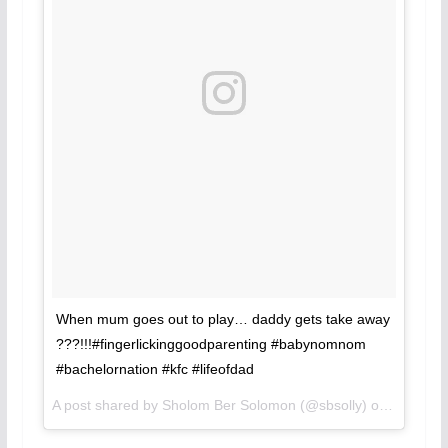
When mum goes out to play… daddy gets take away
???!!!#fingerlickinggoodparenting #babynomnom
#bachelornation #kfc #lifeofdad
A post shared by Sholom Ber Solomon (@sbsolly) on
Jan 16, 