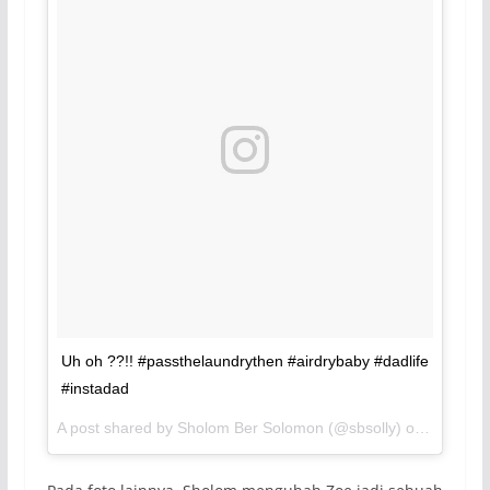
Uh oh ??!! #passthelaundrythen #airdrybaby #dadlife
#instadad
A post shared by Sholom Ber Solomon (@sbsolly) on
Nov 21, 