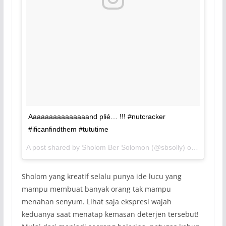
Aaaaaaaaaaaaaaand plié… !!! #nutcracker
#ificanfindthem #tututime
A post shared by Sholom Ber Solomon (@sbsolly) on
Nov 15, 
Sholom yang kreatif selalu punya ide lucu yang
mampu membuat banyak orang tak mampu
menahan senyum. Lihat saja ekspresi wajah
keduanya saat menatap kemasan deterjen tersebut!