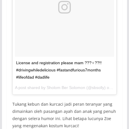
License and registration please mam ???‍♀️??!!
#drivingwhiledelicious #fastandfurious7months
#lifeofdad #dadlife
A post shared by Sholom Ber Solomon (@sbsolly) on
May 3, 2
Tukang kebun dan kurcaci jadi peran teranyar yang
dimainkan oleh pasangan ayah dan anak yang penuh
dengan selera humor ini. Lihat betapa lucunya Zoe
yang mengenakan kostum kurcaci!