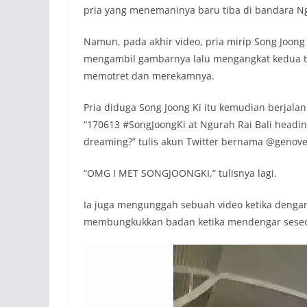
pria yang menemaninya baru tiba di bandara Ngu
Namun, pada akhir video, pria mirip Song Joong 
mengambil gambarnya lalu mengangkat kedua ta
memotret dan merekamnya.
Pria diduga Song Joong Ki itu kemudian berjalan 
“170613 #SongJoongKi at Ngurah Rai Bali heading 
dreaming?” tulis akun Twitter bernama @genov
“OMG I MET SONGJOONGKI,” tulisnya lagi.
Ia juga mengunggah sebuah video ketika dengan
membungkukkan badan ketika mendengar seseo