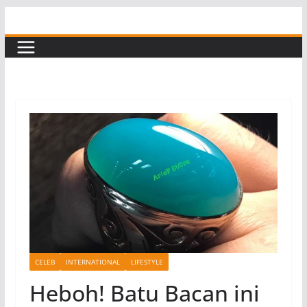
Skip
to
content
CELEB
INTERNATIONAL
LIFESTYLE
Heboh! Batu Bacan ini