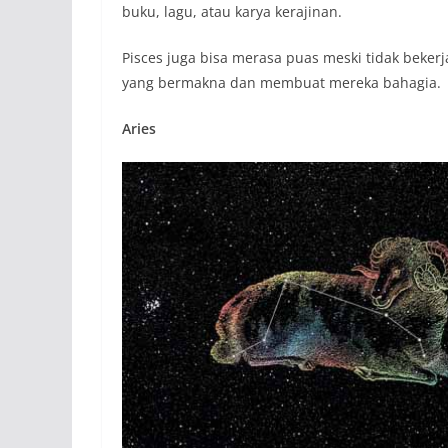
buku, lagu, atau karya kerajinan.
Pisces juga bisa merasa puas meski tidak beker
yang bermakna dan membuat mereka bahagia.
Aries