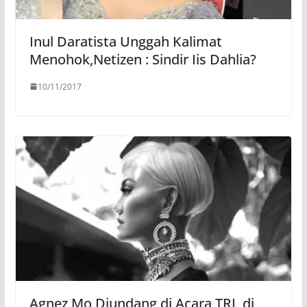
Inul Daratista Unggah Kalimat
Menohok,Netizen : Sindir Iis Dahlia?
10/11/2017
Agnez Mo Diundang di Acara TRL di