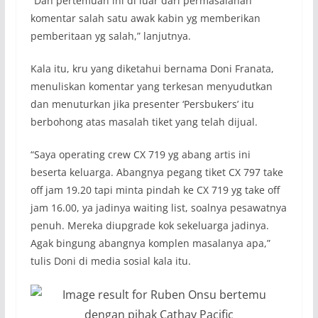
“
Dan pertemuan ini di luar dari permasalahan
komentar salah satu awak kabin yg memberikan
pemberitaan yg salah
,” lanjutnya.
Kala itu, kru yang diketahui bernama Doni Franata,
menuliskan komentar yang terkesan menyudutkan
dan menuturkan jika presenter ‘Persbukers’ itu
berbohong atas masalah tiket yang telah dijual.
“
Saya operating crew CX 719 yg abang artis ini
beserta keluarga. Abangnya pegang tiket CX 797 take
off jam 19.20 tapi minta pindah ke CX 719 yg take off
jam 16.00, ya jadinya waiting list, soalnya pesawatnya
penuh. Mereka diupgrade kok sekeluarga jadinya.
Agak bingung abangnya komplen masalanya apa
,”
tulis Doni di media sosial kala itu.