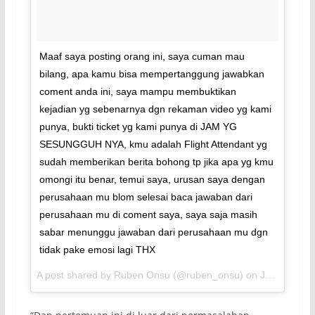
Maaf saya posting orang ini, saya cuman mau
bilang, apa kamu bisa mempertanggung jawabkan
coment anda ini, saya mampu membuktikan
kejadian yg sebenarnya dgn rekaman video yg kami
punya, bukti ticket yg kami punya di JAM YG
SESUNGGUH NYA, kmu adalah Flight Attendant yg
sudah memberikan berita bohong tp jika apa yg kmu
omongi itu benar, temui saya, urusan saya dengan
perusahaan mu blom selesai baca jawaban dari
perusahaan mu di coment saya, saya saja masih
sabar menunggu jawaban dari perusahaan mu dgn
tidak pake emosi lagi THX
A post shared by Ruben Onsu (@ruben_onsu) on
Jul 3, 2017 at 1:05am PDT