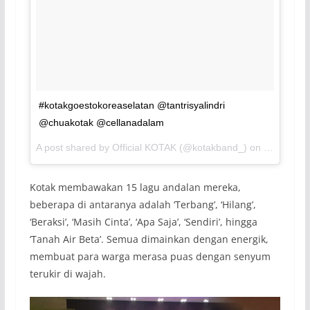
#kotakgoestokoreaselatan @tantrisyalindri
@chuakotak @cellanadalam
A post shared by Official KOTAK (@kotakband_) on
Jul 29, 2
Kotak membawakan 15 lagu andalan mereka,
beberapa di antaranya adalah ‘Terbang’, ‘Hilang’,
‘Beraksi’, ‘Masih Cinta’, ‘Apa Saja’, ‘Sendiri’, hingga
‘Tanah Air Beta’. Semua dimainkan dengan energik,
membuat para warga merasa puas dengan senyum
terukir di wajah.