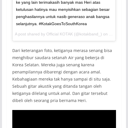
ke yang lain terimakasih banyak mas Heri atas
ketulusan hatinya mau menyisihkan sebagian besar
penghasilannya untuk nasib generaso anak bangsa
selanjutnya. #KotakGoesToSouthKorea
A post shared by Official KOTAK (@kotakband_) on
Jul 30, 2
Dari keterangan foto, ketiganya merasa senang bisa
menghibur saudara setanah Air yang bekerja di
Korea Selatan. Mereka juga senang karena
penampilannya dibarengi dengan acara amal.
Kebahagiaan mereka tak hanya sampai di situ saja.
Sebuah gitar akustik yang ditanda tangan oleh
ketiganya dilelang untuk amal. Dan gitar tersebut
dibeli oleh seorang pria bernama Heri.