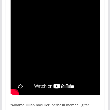
“Alhamdulillah mas Heri berhasil membeli gitar