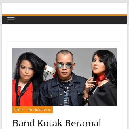
Skip
to
content
CELEB
INTERNATIONAL
Band Kotak Beramal