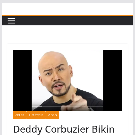
Skip
to
content
CELEB
LIFESTYLE
VIDEO
Deddy Corbuzier Bikin