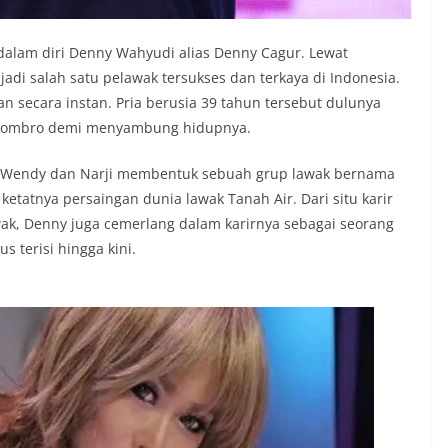
alam diri Denny Wahyudi alias Denny Cagur. Lewat
di salah satu pelawak tersukses dan terkaya di Indonesia.
n secara instan. Pria berusia 39 tahun tersebut dulunya
n combro demi menyambung hidupnya.
ma Wendy dan Narji membentuk sebuah grup lawak bernama
tatnya persaingan dunia lawak Tanah Air. Dari situ karir
ak, Denny juga cemerlang dalam karirnya sebagai seorang
s terisi hingga kini.