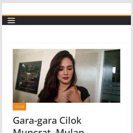
Skip
to
content
CELEB
Gara-gara Cilok
Muncrat, Mulan