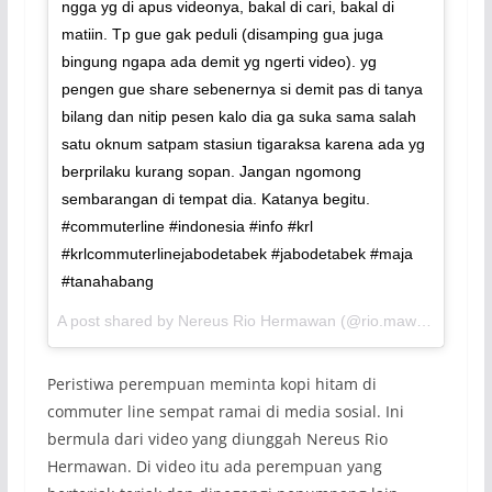
ngga yg di apus videonya, bakal di cari, bakal di
matiin. Tp gue gak peduli (disamping gua juga
bingung ngapa ada demit yg ngerti video). yg
pengen gue share sebenernya si demit pas di tanya
bilang dan nitip pesen kalo dia ga suka sama salah
satu oknum satpam stasiun tigaraksa karena ada yg
berprilaku kurang sopan. Jangan ngomong
sembarangan di tempat dia. Katanya begitu.
#commuterline #indonesia #info #krl
#krlcommuterlinejabodetabek #jabodetabek #maja
#tanahabang
A post shared by Nereus Rio Hermawan (@rio.mawan) on
Jul
Peristiwa perempuan meminta kopi hitam di
commuter line sempat ramai di media sosial. Ini
bermula dari video yang diunggah Nereus Rio
Hermawan. Di video itu ada perempuan yang