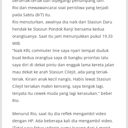
berteriak-teriak dan dipegangi penumpang lain.
Rio dan mewawancarai soal peristiwa yang terjadi
pada Sabtu (8/7) itu.
Rio menuturkan, awalnya dia naik dari Stasiun Daru
hendak ke Stasiun Pondok Ranji bersama kedua
orangtuanya. Saat itu jam menunjukkan pukul 19.33
WIB.
“Naik KRL commuter line saya nyari tempat duduk
buat kedua orangtua saya di bangku prioritas lalu
saya diri di dekat pintu dan enggak lama kereta jalan
mau dekat ke arah Stasiun Cilejit, ada yang teriak-
teriak. Kirain anak kecil nangis. Habis lewat Stasiun
Cilejit teriakan makin kenceng, saya tengok lagi,
tenyata itu cewek muda yang lagi kerasukan,” beber
Rio.
Menurut Rio, saat itu dia reflek mengambil video
dengan HP. Ada beberapa kali dia mengambil video.
“Total saya fokus videoin cuma kurang dari 1 menit.