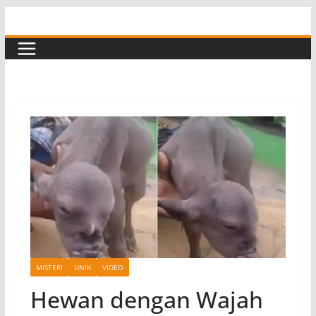
Skip
to
content
MISTERI
UNIK
VIDEO
Hewan dengan Wajah