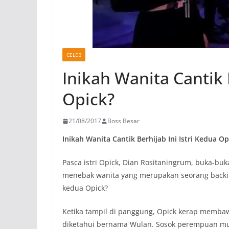
CELEB
Inikah Wanita Cantik B
Opick?
21/08/2017
Boss Besar
Inikah Wanita Cantik Berhijab Ini Istri Kedua Op
Pasca istri Opick, Dian Rositaningrum, buka-bu
menebak wanita yang merupakan seorang backing
kedua Opick?
Ketika tampil di panggung, Opick kerap membaw
diketahui bernama Wulan. Sosok perempuan mu