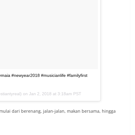
ymaia #newyear2018 #musicianlife #familyfirst
tiantyreal) on
Jan 2, 2018 at 3:18am PST
, mulai dari berenang, jalan-jalan, makan bersama, hingga