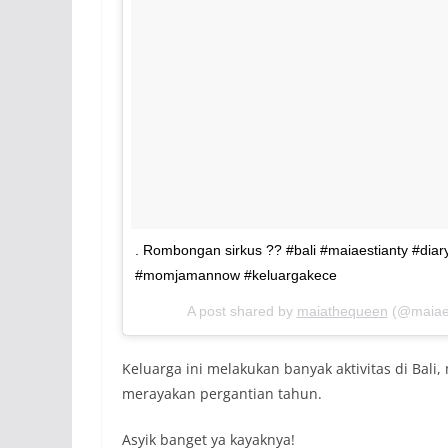
. Rombongan sirkus ?? #bali #maiaestianty #diar
#momjamannow #keluargakece
A post shared by
maiathequeen
(@maiaes
Keluarga ini melakukan banyak aktivitas di Bali
merayakan pergantian tahun.
Asyik banget ya kayaknya!