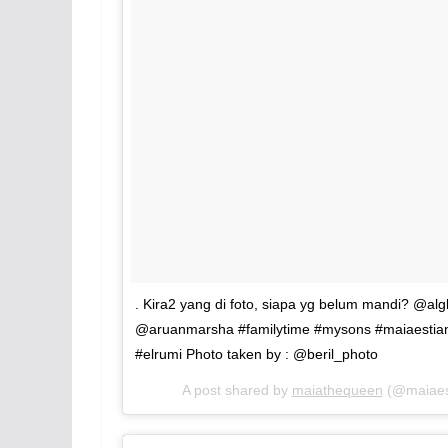
. Kira2 yang di foto, siapa yg belum mandi? @al
@aruanmarsha #familytime #mysons #maiaestian
#elrumi Photo taken by : @beril_photo
A post shared by
maiathequeen
(@maiaest