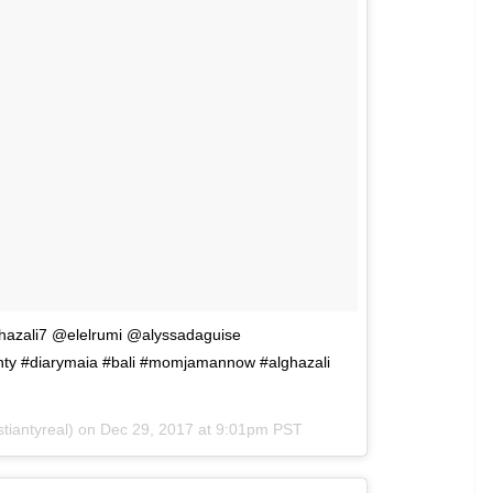
ghazali7 @elelrumi @alyssadaguise
ty #diarymaia #bali #momjamannow #alghazali
iantyreal) on
Dec 29, 2017 at 9:01pm PST