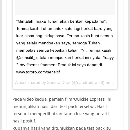
"Mintalah, maka Tuhan akan berikan kepadamu".
Terima kasih Tuhan untuk satu lagi berkat baru yang
luar biasa bagi hidup saya. Terima kasih buat semua
yang selalu mendoakan saya, semoga Tuhan
membalas semua kebaikan kalian ?? . Terima kasih
@sensitif_id telah menjadikan berkat ini nyata. Yeayy
? my #sensitifmoment Produk ini saya dapat di
www.tororo.com/sensitif
A post shared by Sandra Dewi (@sandradewi88) on
Jul 13, 2
Pada video kedua, pemain film ‘Quickie Express’ ini
menunjukkan hasil dari test pack tersebut. Hasil
tersebut memperlihatkan tanda love yang berarti
hasil positif.
Rupanya hasil yang ditunjukkan pada test pack itu