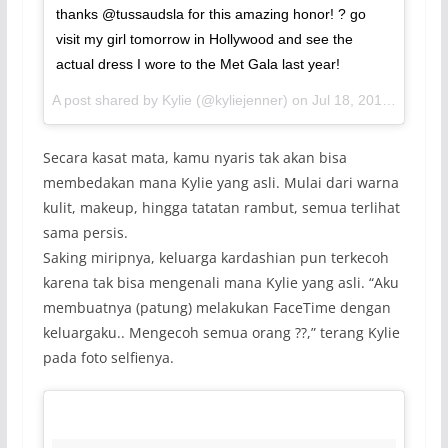
thanks @tussaudsla for this amazing honor! ? go
visit my girl tomorrow in Hollywood and see the
actual dress I wore to the Met Gala last year!
A post shared by Kylie (@kyliejenner) on
Jul 18, 2017 at 8:58pm PDT
Secara kasat mata, kamu nyaris tak akan bisa
membedakan mana Kylie yang asli. Mulai dari warna
kulit, makeup, hingga tatatan rambut, semua terlihat
sama persis.
Saking miripnya, keluarga kardashian pun terkecoh
karena tak bisa mengenali mana Kylie yang asli. “Aku
membuatnya (patung) melakukan FaceTime dengan
keluargaku.. Mengecoh semua orang ??,” terang Kylie
pada foto selfienya.