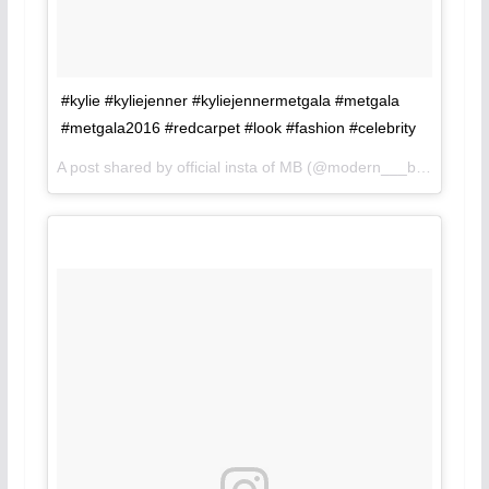
#kylie #kyliejenner #kyliejennermetgala #metgala
#metgala2016 #redcarpet #look #fashion #celebrity
A post shared by official insta of MB (@modern___beauty) on