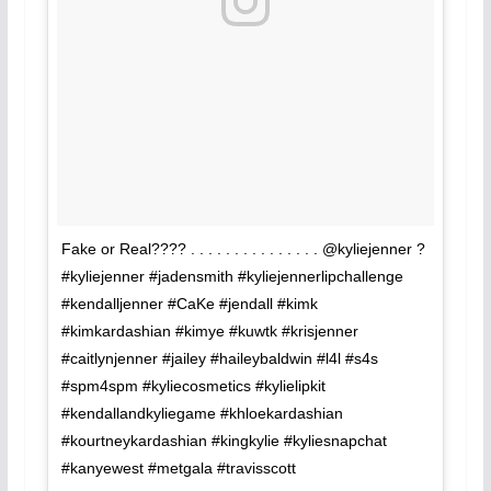
Fake or Real???? . . . . . . . . . . . . . . . @kyliejenner ?
#kyliejenner #jadensmith #kyliejennerlipchallenge
#kendalljenner #CaKe #jendall #kimk
#kimkardashian #kimye #kuwtk #krisjenner
#caitlynjenner #jailey #haileybaldwin #l4l #s4s
#spm4spm #kyliecosmetics #kylielipkit
#kendallandkyliegame #khloekardashian
#kourtneykardashian #kingkylie #kyliesnapchat
#kanyewest #metgala #travisscott