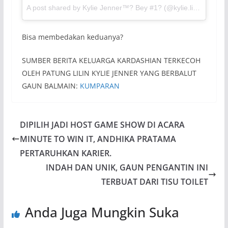
A post shared by Kylie Jenner™? Bey #1? (@kylie.lipkid) on
Ju
Bisa membedakan keduanya?
SUMBER BERITA KELUARGA KARDASHIAN TERKECOH
OLEH PATUNG LILIN KYLIE JENNER YANG BERBALUT
GAUN BALMAIN:
KUMPARAN
DIPILIH JADI HOST GAME SHOW DI ACARA
MINUTE TO WIN IT, ANDHIKA PRATAMA
PERTARUHKAN KARIER.
INDAH DAN UNIK, GAUN PENGANTIN INI
TERBUAT DARI TISU TOILET
Anda Juga Mungkin Suka