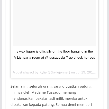
my wax figure is officially on the floor hanging in the
A-List party room at @tussaudsla ? go check her out
..
A post shared by Kylie (@kyliejenner) on
Jul 19, 2017 at 12:00pm PDT
Selama ini, seluruh orang yang dibuatkan patung
lilinnya oleh Madame Tussaud memang
mendonasikan pakaian asli milik mereka untuk
dipakaikan kepada patung. Semua demi memberi