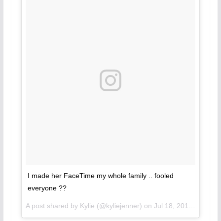
I made her FaceTime my whole family .. fooled
everyone ??
A post shared by Kylie (@kyliejenner) on
Jul 18, 2017 at 9:04pm PDT