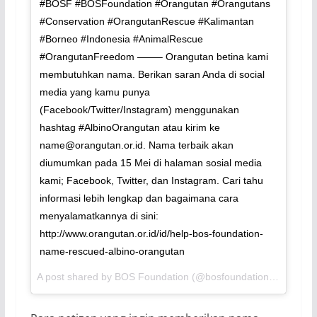
#BOSF #BOSFoundation #Orangutan #Orangutans
#Conservation #OrangutanRescue #Kalimantan
#Borneo #Indonesia #AnimalRescue
#OrangutanFreedom ——– Orangutan betina kami
membutuhkan nama. Berikan saran Anda di social
media yang kamu punya
(Facebook/Twitter/Instagram) menggunakan
hashtag #AlbinoOrangutan atau kirim ke
name@orangutan.or.id
. Nama terbaik akan
diumumkan pada 15 Mei di halaman sosial media
kami; Facebook, Twitter, dan Instagram. Cari tahu
informasi lebih lengkap dan bagaimana cara
menyalamatkannya di sini:
http://www.orangutan.or.id/id/help-bos-foundation-
name-rescued-albino-orangutan
A post shared by BOS Foundation (@bosfoundation) on
May 1