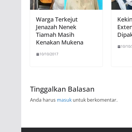
Warga Terkejut
Kekin
Jenazah Nenek
Exten
Tiamah Masih
Dipak
Kenakan Mukena
10/10
10/10/2017
Tinggalkan Balasan
Anda harus
masuk
untuk berkomentar.