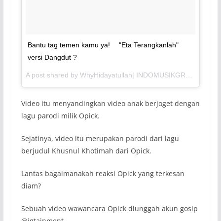
Bantu tag temen kamu ya! ⠀ "Eta Terangkanlah"
versi Dangdut ?
A post shared by WhyHidayatullah| INDOMUSIKGRAM (@wahyuhidayatt_) on
Video itu menyandingkan video anak berjoget dengan
lagu parodi milik Opick.
Sejatinya, video itu merupakan parodi dari lagu
berjudul Khusnul Khotimah dari Opick.
Lantas bagaimanakah reaksi Opick yang terkesan
diam?
Sebuah video wawancara Opick diunggah akun gosip
@igtainment.