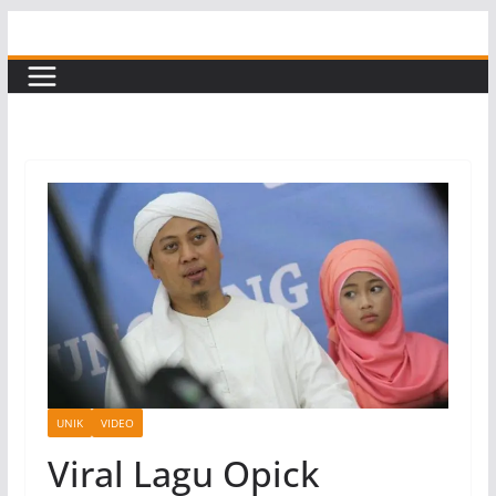
Skip
to
content
UNIK
VIDEO
Viral Lagu Opick