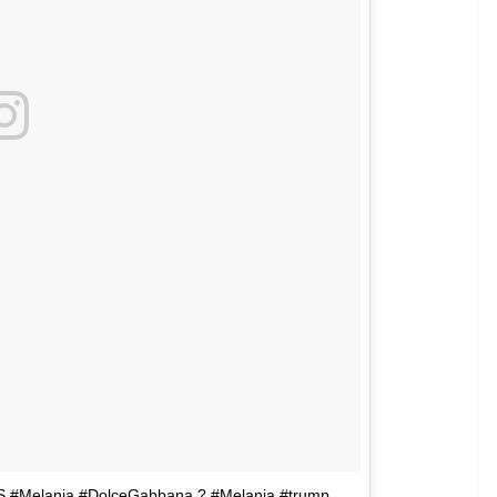
US #Melania #DolceGabbana ? #Melania #trump