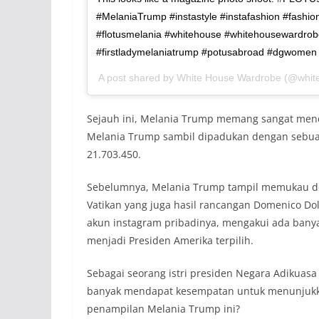
#MelaniaTrump #instastyle #instafashion #fashi
#flotusmelania #whitehouse #whitehousewardro
#firstladymelaniatrump #potusabroad #dgwomen
A post shared by White House Wardrobe (@whi
Sejauh ini, Melania Trump memang sangat menci
Melania Trump sambil dipadukan dengan sebu
21.703.450.
Sebelumnya, Melania Trump tampil memukau de
Vatikan yang juga hasil rancangan Domenico Do
akun instagram pribadinya, mengakui ada banya
menjadi Presiden Amerika terpilih.
Sebagai seorang istri presiden Negara Adikuas
banyak mendapat kesempatan untuk menunjukk
penampilan Melania Trump ini?