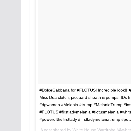
#DolceGabbana for #FLOTUS! Incredible look!! ❤️? 
Miss Dea clutch, jacquard sheath & pumps. IDs
#dgwomen #Melania #trump #MelaniaTrump #insta
#FLOTUS #firstladymelania #flotusmelania #w
#powerofthefirstlady #firstladymelaniatrump #p
A post shared by White House Wardrobe (@whi