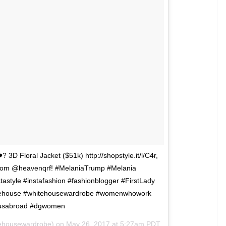
3D Floral Jacket ($51k) http://shopstyle.it/l/C4r,
 from @heavenqrf! #MelaniaTrump #Melania
style #instafashion #fashionblogger #FirstLady
hitehouse #whitehousewardrobe #womenwhowork
otusabroad #dgwomen
tehousewardrobe) on
May 26, 2017 at 5:27am PDT