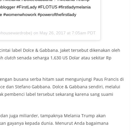
onblogger #FirstLady #FLOTUS #firstladymelania
be #womenwhowork #powerofthefirstlady
tehousewardrobe) on
May 26, 2017 at 7:05am PDT
ntai label Dolce & Gabbana. Jaket tersebut dikenakan oleh
ah
clutch
senada seharga 1,630 US Dolar atau sekitar Rp
ngan busana serba hitam saat mengunjungi Paus Francis di
lce dan Stefano Gabbana. Dolce & Gabbana sendiri, melalui
k pembenci label tersebut sekarang karena sang suami
a dan juga miliarder, tampaknya Melania Trump akan
an gayanya kepada dunia. Menurut Anda bagaimana