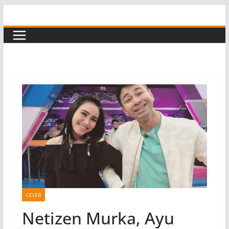
Skip
to
content
CELEB
Netizen Murka, Ayu