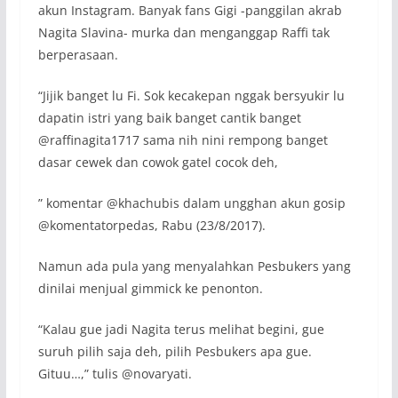
akun Instagram. Banyak fans Gigi -panggilan akrab
Nagita Slavina- murka dan menganggap Raffi tak
berperasaan.
“Jijik banget lu Fi. Sok kecakepan nggak bersyukir lu
dapatin istri yang baik banget cantik banget
@raffinagita1717 sama nih nini rempong banget
dasar cewek dan cowok gatel cocok deh,
” komentar @khachubis dalam ungghan akun gosip
@komentatorpedas, Rabu (23/8/2017).
Namun ada pula yang menyalahkan Pesbukers yang
dinilai menjual gimmick ke penonton.
“Kalau gue jadi Nagita terus melihat begini, gue
suruh pilih saja deh, pilih Pesbukers apa gue.
Gituu…,” tulis @novaryati.