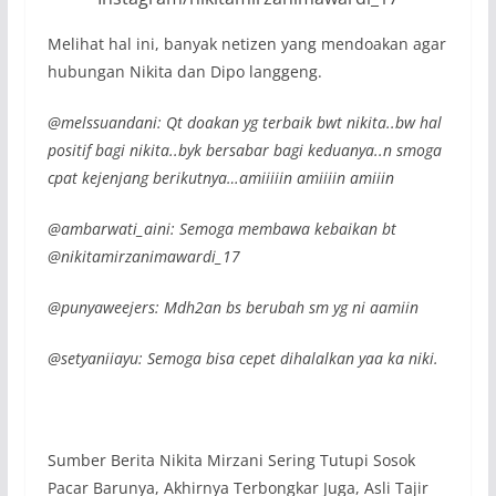
Melihat hal ini, banyak netizen yang mendoakan agar
hubungan Nikita dan Dipo langgeng.
@melssuandani: Qt doakan yg terbaik bwt nikita..bw hal
positif bagi nikita..byk bersabar bagi keduanya..n smoga
cpat kejenjang berikutnya…amiiiiin amiiiin amiiin
@ambarwati_aini: Semoga membawa kebaikan bt
@nikitamirzanimawardi_17
@punyaweejers: Mdh2an bs berubah sm yg ni aamiin
@setyaniiayu: Semoga bisa cepet dihalalkan yaa ka niki.
Sumber Berita Nikita Mirzani Sering Tutupi Sosok
Pacar Barunya, Akhirnya Terbongkar Juga, Asli Tajir