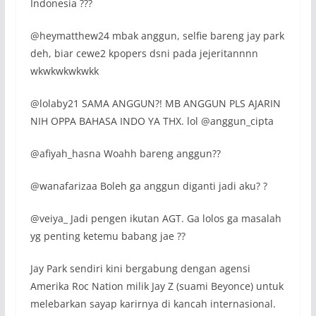
Indonesia ???
@heymatthew24 mbak anggun, selfie bareng jay park
deh, biar cewe2 kpopers dsni pada jejeritannnn
wkwkwkwkwkk
@lolaby21 SAMA ANGGUN?! MB ANGGUN PLS AJARIN
NIH OPPA BAHASA INDO YA THX. lol @anggun_cipta
@afiyah_hasna Woahh bareng anggun??
@wanafarizaa Boleh ga anggun diganti jadi aku? ?
@veiya_ Jadi pengen ikutan AGT. Ga lolos ga masalah
yg penting ketemu babang jae ??
Jay Park sendiri kini bergabung dengan agensi
Amerika Roc Nation milik Jay Z (suami Beyonce) untuk
melebarkan sayap karirnya di kancah internasional.