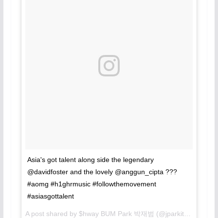
Asia's got talent along side the legendary
@davidfoster and the lovely @anggun_cipta ???
#aomg #h1ghrmusic #followthemovement
#asiasgottalent
A post shared by $hway BUM Park 박재범 (@jparkitrighthere) on