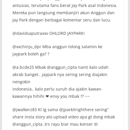
antusias, terutama fans berat Jay Park asal Indonesia.
Mereka pun langsung membanjiri akun Anggun dan
Jay Park dengan berbagai komentar seru dan lucu.
@davidsaputraxxv OHLORD JAYPARK!
@xxchinju_dpr Mba anggun tolong salamin ke
jaypark boleh ga? ?
@a.bcde25 Mbak @anggun_cipta nanti kalo udah
akrab banget.. jaypark nya sering sering diajakin
nengokin
indonesia.. kalo perlu suruh dia ajakin kawan-
kawannya hihihi ❤ envy you mbak ?? ~~
@jwalkerz83 Kl lg sama @jparkitrighthere sering”
share insta story ato upload video apa gt dong mbak
@anggun_cipta..trs rayu biar mau konser di