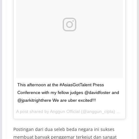
This afternoon at the #AsiasGotTalent Press
Conference with my fellow judges @davidfoster and
@jparkitrighthere We are uber excited!!!
A post shared by Anggun Official (@anggun_cipta) on
Jul 27,
Postingan dari dua seleb beda negara ini sukses
membuat banyak penggemar terkejut dan sangat