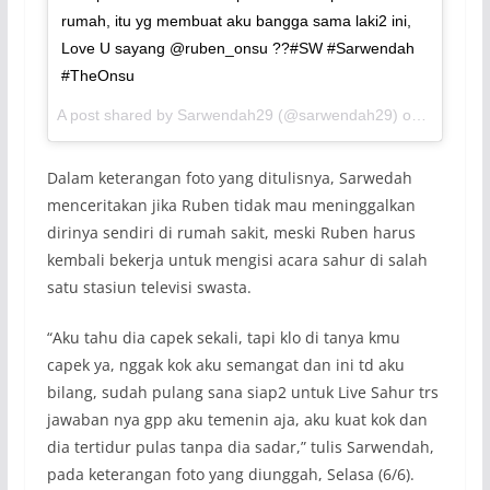
rumah, itu yg membuat aku bangga sama laki2 ini,
Love U sayang @ruben_onsu ??#SW #Sarwendah
#TheOnsu
A post shared by Sarwendah29 (@sarwendah29) on
Jun 5, 2
Dalam keterangan foto yang ditulisnya, Sarwedah
menceritakan jika Ruben tidak mau meninggalkan
dirinya sendiri di rumah sakit, meski Ruben harus
kembali bekerja untuk mengisi acara sahur di salah
satu stasiun televisi swasta.
“
Aku tahu dia capek sekali, tapi klo di tanya kmu
capek ya, nggak kok aku semangat dan ini td aku
bilang, sudah pulang sana siap2 untuk Live Sahur trs
jawaban nya gpp aku temenin aja, aku kuat kok dan
dia tertidur pulas tanpa dia sadar
,” tulis Sarwendah,
pada keterangan foto yang diunggah, Selasa (6/6).