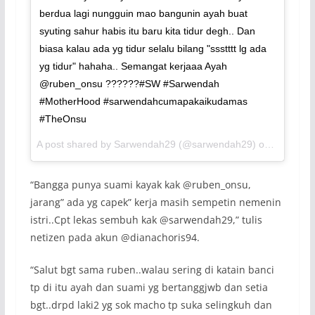
berdua lagi nungguin mao bangunin ayah buat
syuting sahur habis itu baru kita tidur degh.. Dan
biasa kalau ada yg tidur selalu bilang "ssstttt lg ada
yg tidur" hahaha.. Semangat kerjaaa Ayah
@ruben_onsu ??????#SW #Sarwendah
#MotherHood #sarwendahcumapakaikudamas
#TheOnsu
A post shared by Sarwendah29 (@sarwendah29) on
May 28, 
“
Bangga punya suami kayak kak @ruben_onsu,
jarang” ada yg capek” kerja masih sempetin nemenin
istri..Cpt lekas sembuh kak @sarwendah29
,” tulis
netizen pada akun @dianachoris94.
“
Salut bgt sama ruben..walau sering di katain banci
tp di itu ayah dan suami yg bertanggjwb dan setia
bgt..drpd laki2 yg sok macho tp suka selingkuh dan