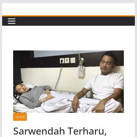
Skip
to
content
CELEB
Sarwendah Terharu,