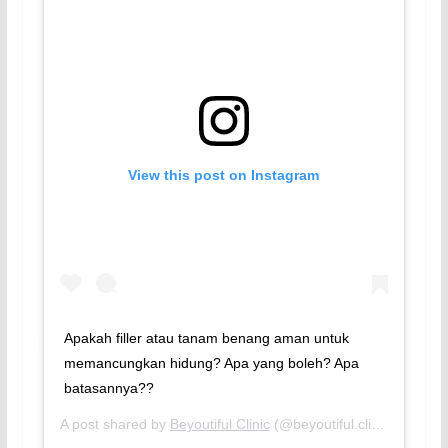
View this post on Instagram
Apakah filler atau tanam benang aman untuk
memancungkan hidung? Apa yang boleh? Apa
batasannya??
A post shared by
Beyoutiful Clinic
(@beyoutiful.clinic) on
Feb 