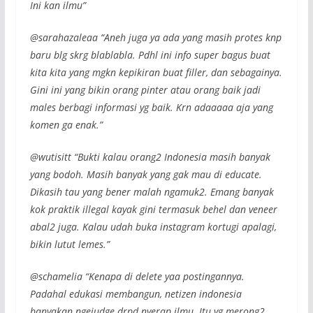
Ini kan ilmu”
@sarahazaleaa “Aneh juga ya ada yang masih protes knp
baru blg skrg blablabla. Pdhl ini info super bagus buat
kita kita yang mgkn kepikiran buat filler, dan sebagainya.
Gini ini yang bikin orang pinter atau orang baik jadi
males berbagi informasi yg baik. Krn adaaaaa aja yang
komen ga enak.”
@wutisitt “Bukti kalau orang2 Indonesia masih banyak
yang bodoh. Masih banyak yang gak mau di educate.
Dikasih tau yang bener malah ngamuk2. Emang banyak
kok praktik illegal kayak gini termasuk behel dan veneer
abal2 juga. Kalau udah buka instagram kortugi apalagi,
bikin lutut lemes.”
@schamelia “Kenapa di delete yaa postingannya.
Padahal edukasi membangun, netizen indonesia
banyakan ngejudge drpd nyerap ilmu. Itu yg merong2