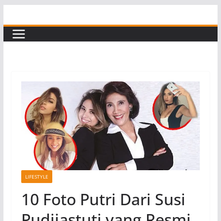
Skip
to
content
LIFESTYLE
10 Foto Putri Dari Susi
Pudjiastuti yang Resmi