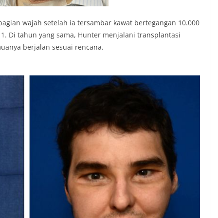
bagian wajah setelah ia tersambar kawat bertegangan 10.000
1. Di tahun yang sama, Hunter menjalani transplantasi
muanya berjalan sesuai rencana.