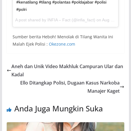
#kenatilang #tilang #polantas #poldajabar #polisi
#polri
A post shared by INFIA – Fact (@infia_fact) on
Aug 9, 2017 at 4:06am PDT
Sumber berita Heboh! Menolak di Tilang Wanita Ini
Malah Ejek Polisi :
Okezone.com
Aneh dan Unik Video Makhluk Campuran Ular dan
Kadal
Ello Ditangkap Polisi, Dugaan Kasus Narkoba
Manajer Kaget
Anda Juga Mungkin Suka