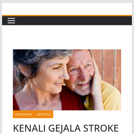
Skip
to
content
KESEHATAN
LIFESTYLE
KENALI GEJALA STROKE