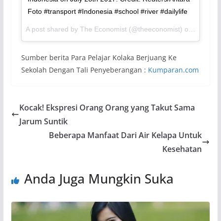
Foto #transport #Indonesia #school #river #dailylife
A post shared by The Economist (@theeconomist) on
Jul 30,
Sumber berita Para Pelajar Kolaka Berjuang Ke
Sekolah Dengan Tali Penyeberangan :
Kumparan.com
Kocak! Ekspresi Orang Orang yang Takut Sama
Jarum Suntik
Beberapa Manfaat Dari Air Kelapa Untuk
Kesehatan
Anda Juga Mungkin Suka