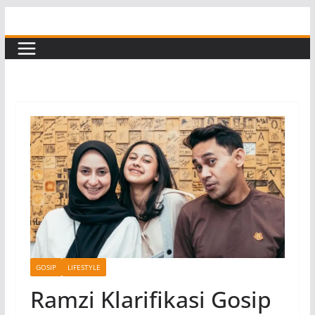
Skip
to
content
GOSIP
LIFESTYLE
Ramzi Klarifikasi Gosip