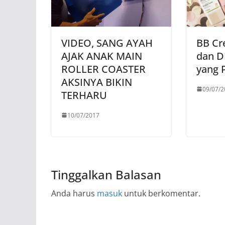
VIDEO, SANG AYAH
BB Cr
AJAK ANAK MAIN
dan D
ROLLER COASTER
yang P
AKSINYA BIKIN
09/07/2
TERHARU
10/07/2017
Tinggalkan Balasan
Anda harus
masuk
untuk berkomentar.