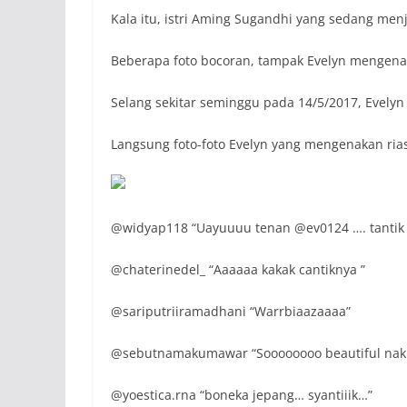
Kala itu, istri Aming Sugandhi yang sedang men
Beberapa foto bocoran, tampak Evelyn mengen
Selang sekitar seminggu pada 14/5/2017, Evely
Langsung foto-foto Evelyn yang mengenakan rias
@widyap118 “Uayuuuu tenan @ev0124 …. tantik t
@chaterinedel_ “Aaaaaa kakak cantiknya ”
@sariputriiramadhani “Warrbiaazaaaa”
@sebutnamakumawar “Soooooooo beautiful nak
@yoestica.rna “boneka jepang… syantiiik…”