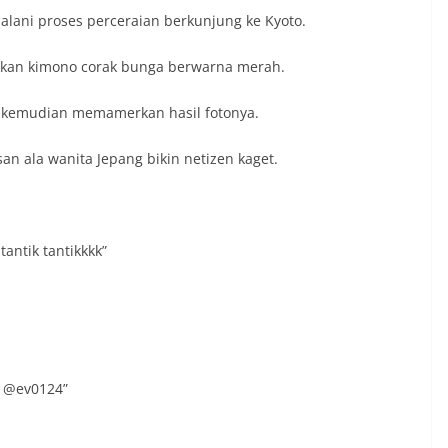
jalani proses perceraian berkunjung ke Kyoto.
akan kimono corak bunga berwarna merah.
n kemudian memamerkan hasil fotonya.
an ala wanita Jepang bikin netizen kaget.
antik tantikkkk”
 @ev0124”