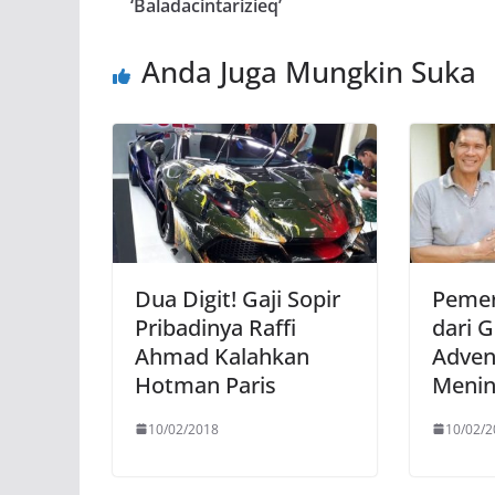
‘Baladacintarizieq’
Anda Juga Mungkin Suka
Dua Digit! Gaji Sopir
Pemer
Pribadinya Raffi
dari 
Ahmad Kalahkan
Adven
Hotman Paris
Menin
10/02/2018
10/02/2