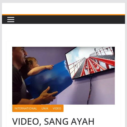
Skip
to
content
INTERNATIONAL
UNIK
VIDEO
VIDEO, SANG AYAH